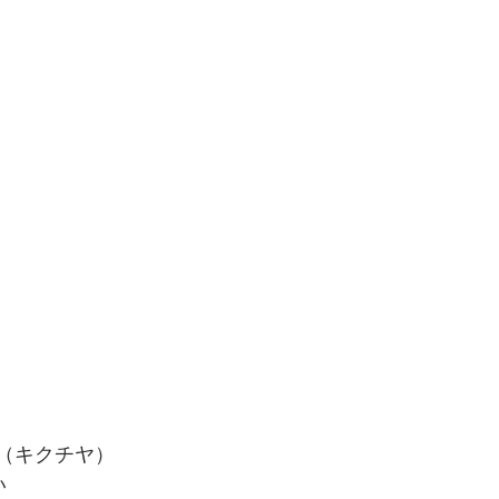
coLa（キクチヤ）
い