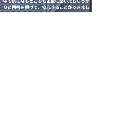
中で気になるところも正直に聞いたらしっか
りと回答を頂けて、安心することができまし
た。
ぱうだー様
無理な押し売りもなく、こちらの要望や条件
をに対して丁寧に対応して頂けたので安心し
て相談することができた。また、お忙しいの
にもかかわらず、急な内覧希望や質問等のメ
ールのやり取りなど迅速に対応して頂き、こ
ちらの不動産にお願いして良かったと感じ
た。今後も何かあったらお願いしたいと思い
ます。
気になった:ありません。
maa様
仲介してもらってよかったと思いました。共
働きで中々時間の都合が取れない中、私達の