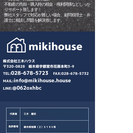
不動産の売却・購入時の税金・権利関係などしっか
り​サポート致します！
​弊社スタッフで対応が難しい場合、顧問税理士・弁
護士に相談し問題を解決致します。
株式会社三木ハウス
〒320-0828 栃木県宇都宮市花房本町3-9
028-678-5723
TEL:
FAX:
028-678-5732
info@mikihouse.house
MAIL:
@062oxhbc
​LINE: