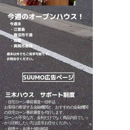
今週のオープンハウス！
​今週末
​・江曽島
・鹿沼市千渡
・岩曽
​・真岡市長田
週末以外でもご見学可能です。
​お問合せください。
SUUMO広告ページ
三木ハウス サポート制度
​・住宅ローン事前審査一括申込
お客様の希望する金融機関と、おすすめの金融機関
の住宅ローン事前審査を代行します。
ローンが不安な方、金利だけでなく商品内容でしっ
かり比較したい方は是非お任せください。
​・税理士・弁護士個別相談