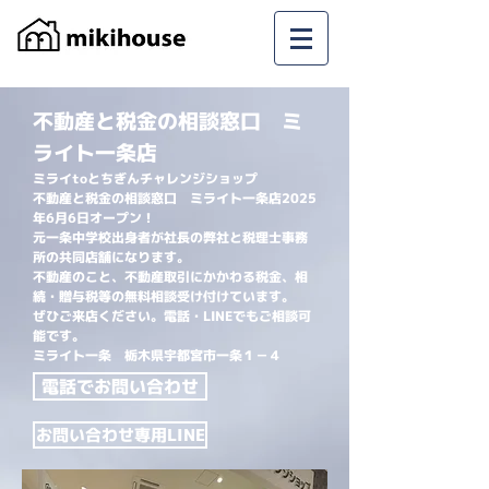
不動産と税金の相談窓口 ​ミ
ライト一条店
ミライtoとちぎんチャレンジショップ
​不動産と税金の相談窓口 ミライト一条店2025
年6月6日オープン！
元一条中学校出身者が社長の弊社と税理士事務
所の共同店舗になります。
不動産のこと、不動産取引にかかわる税金、相
続・贈与税等の無料相談受け付けています。
ぜひご来店ください。電話・LINEでもご相談可
能です。
​ミライト一条 栃木県宇都宮市一条１－４
電話でお問い合わせ
お問い合わせ専用LINE